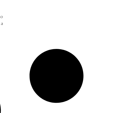
do
 a