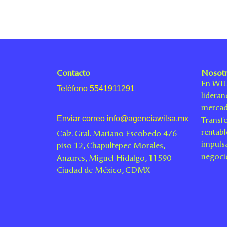
Contacto
Nosot
En WIL
Teléfono 5541911291
lideran
mercad
Transf
Enviar correo info@agenciawilsa.mx
rentabl
Calz. Gral. Mariano Escobedo 476-
impulsa
piso 12, Chapultepec Morales,
negoci
Anzures, Miguel Hidalgo, 11590
Ciudad de México, CDMX